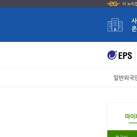
이 누리
사
온
일반외국
마이