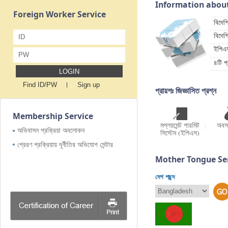
Information abou
Foreign Worker Service
বিদেশি
বিদেশ
ID
ইপিএস
PW
৪টি প্
LOGIN
Find ID/PW
Sign up
প্রায়শঃ জিজ্ঞাসিত প্রশ্ন
Membership Service
মপ্লয়মেন্ট পারমিট
অবস
অভিবাসন প্রক্রিয়া অবলোকন
সিস্টেম (ইপিএস)
প্রেরণ প্রক্রিয়ায় দূর্নীতির অভিযোগ সেন্টার
Mother Tongue Se
দেশ পছন্দ